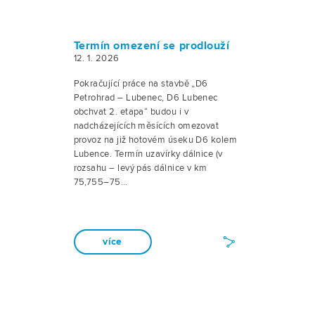
Termín omezení se prodlouží
12. 1. 2026
Pokračující práce na stavbě „D6
Petrohrad – Lubenec, D6 Lubenec
obchvat 2. etapa“ budou i v
nadcházejících měsících omezovat
provoz na již hotovém úseku D6 kolem
Lubence. Termín uzavírky dálnice (v
rozsahu – levý pás dálnice v km
75,755–75…
více