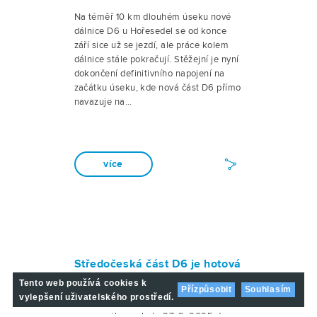
Na téměř 10 km dlouhém úseku nové
dálnice D6 u Hořesedel se od konce
září sice už se jezdí, ale práce kolem
dálnice stále pokračují. Stěžejní je nyní
dokončení definitivního napojení na
začátku úseku, kde nová část D6 přímo
navazuje na…
více
Středočeská část D6 je hotová
30. 9. 2025
Tento web používá cookies k
Přízpůsobit
Souhlasím
vylepšení uživatelského prostředí.
Ředitelství silnic a dálnic (ŘSD)
zprovoznilo v sobotu 27. 9. 2025 dva