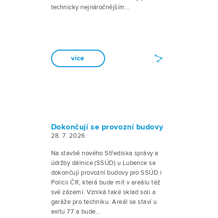
technicky nejnáročnějším…
více
Dokončují se provozní budovy
28. 7. 2026
Na stavbě nového Střediska správy a
údržby dálnice (SSÚD) u Lubence se
dokončují provozní budovy pro SSÚD i
Policii ČR, která bude mít v areálu též
své zázemí. Vzniká také sklad soli a
garáže pro techniku. Areál se staví u
exitu 77 a bude…