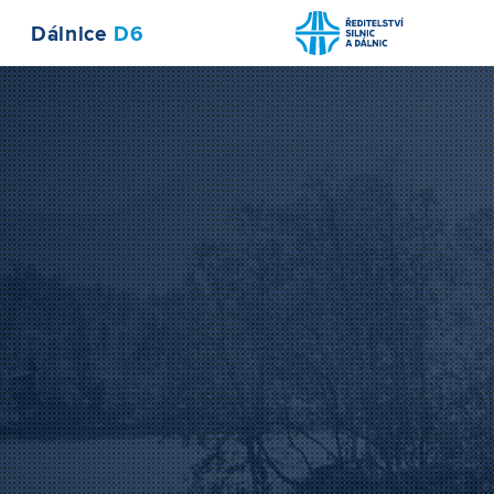
Dálnice
D6