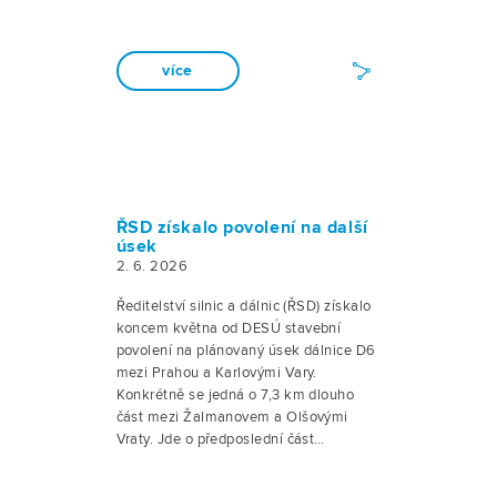
více
ŘSD získalo povolení na další
úsek
2. 6. 2026
Ředitelství silnic a dálnic (ŘSD) získalo
koncem května od DESÚ stavební
povolení na plánovaný úsek dálnice D6
mezi Prahou a Karlovými Vary.
Konkrétně se jedná o 7,3 km dlouho
část mezi Žalmanovem a Olšovými
Vraty. Jde o předposlední část…