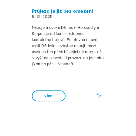
Průjezd je již bez omezení
5. 12. 2025
Napojení úseků D6 mezi Hořesedly a
Krupou je od konce listopadu
kompletně hotové! Po otevření nové
části D6 bylo nezbytné napojit nový
úsek na ten předcházející u Krupé, což
si vyžádalo svedení provozu do jednoho
jízdního pásu. Stavbaři…
více