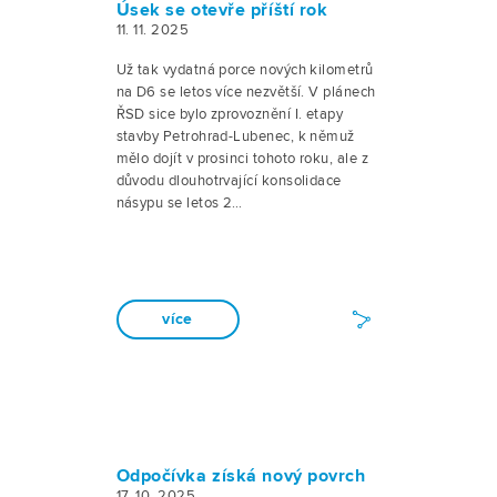
Úsek se otevře příští rok
11. 11. 2025
Už tak vydatná porce nových kilometrů
na D6 se letos více nezvětší. V plánech
ŘSD sice bylo zprovoznění I. etapy
stavby Petrohrad-Lubenec, k němuž
mělo dojít v prosinci tohoto roku, ale z
důvodu dlouhotrvající konsolidace
násypu se letos 2…
více
Odpočívka získá nový povrch
17. 10. 2025