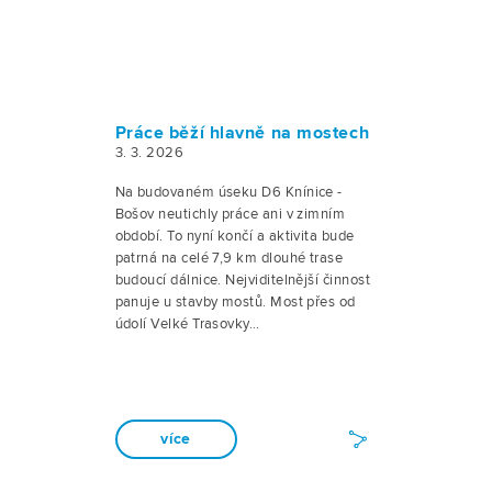
Práce běží hlavně na mostech
3. 3. 2026
Na budovaném úseku D6 Knínice -
Bošov neutichly práce ani v zimním
období. To nyní končí a aktivita bude
patrná na celé 7,9 km dlouhé trase
budoucí dálnice. Nejviditelnější činnost
panuje u stavby mostů. Most přes od
údolí Velké Trasovky…
více