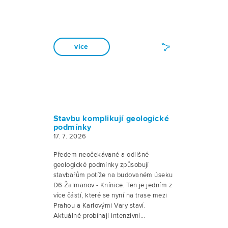
více
Stavbu komplikují geologické
podmínky
17. 7. 2026
Předem neočekávané a odlišné
geologické podmínky způsobují
stavbařům potíže na budovaném úseku
D6 Žalmanov - Knínice. Ten je jedním z
více částí, které se nyní na trase mezi
Prahou a Karlovými Vary staví.
Aktuálně probíhají intenzivní…