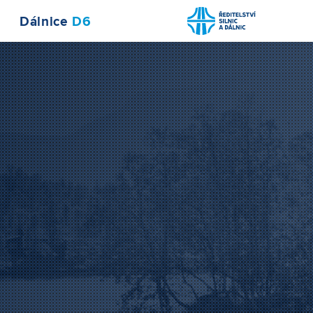
Dálnice
D6