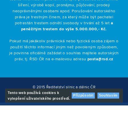
šíření, výrobě kopií, pronájmu, půjčování, prodeji
neoprávněnými osobami apod. Porušování autorského
práva je trestným činem, za který může být pachatel
potrestán trestem odnětí svobody v trvání až 5 let
a
peněžitým trestem do výše 5.000.000,- Kč.
Pokud má jakákoliv právnická nebo fyzická osoba zájem o
použití těchto informací jiným než povoleným způsobem,
je povinna oficiálně zažádat o souhlas majitele autorských
práv, tj. ŘSD ČR na e-mailovou adresu
posta@rsd.cz
© 2015 Ředitelství silnic a dálnic ČR
EMAIL
info@komunikace-d6.cz
Tento web používá cookies k
Přízpůsobit
Souhlasím
vylepšení uživatelského prostředí.
Oficiální stránky úřadů a ministerstev