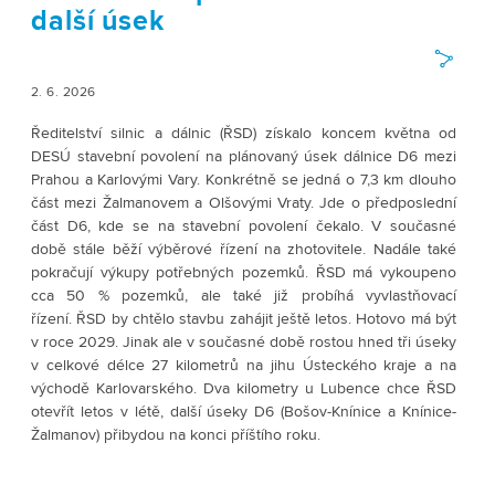
další úsek
2. 6. 2026
Ředitelství silnic a dálnic (ŘSD) získalo koncem května od
DESÚ stavební povolení na plánovaný úsek dálnice D6 mezi
Prahou a Karlovými Vary. Konkrétně se jedná o 7,3 km dlouho
část mezi Žalmanovem a Olšovými Vraty. Jde o předposlední
část D6, kde se na stavební povolení čekalo. V současné
době stále běží výběrové řízení na zhotovitele. Nadále také
pokračují výkupy potřebných pozemků. ŘSD má vykoupeno
cca 50 % pozemků, ale také již probíhá vyvlastňovací
řízení. ŘSD by chtělo stavbu zahájit ještě letos. Hotovo má být
v roce 2029. Jinak ale v současné době rostou hned tři úseky
v celkové délce 27 kilometrů na jihu Ústeckého kraje a na
východě Karlovarského. Dva kilometry u Lubence chce ŘSD
otevřít letos v létě, další úseky D6 (Bošov-Knínice a Knínice-
Žalmanov) přibydou na konci příštího roku.