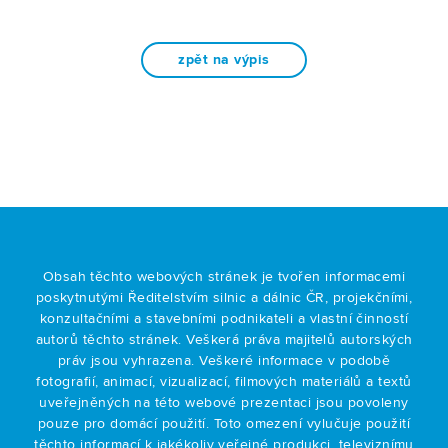
zpět na výpis
Obsah těchto webových stránek je tvořen informacemi
poskytnutými Ředitelstvím silnic a dálnic ČR, projekčními,
konzultačními a stavebními podnikateli a vlastní činností
autorů těchto stránek. Veškerá práva majitelů autorských
práv jsou vyhrazena. Veškeré informace v podobě
fotografií, animací, vizualizací, filmových materiálů a textů
uveřejněných na této webové prezentaci jsou povoleny
pouze pro domácí použití. Toto omezení vylučuje použití
těchto informací k jakékoliv veřejné produkci, televiznímu