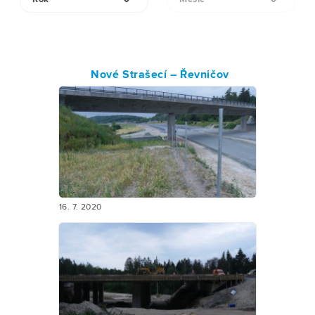
Nové Strašecí – Řevničov
16. 7. 2020