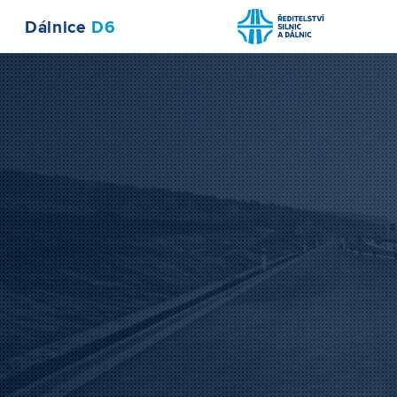
Dálnice
D6